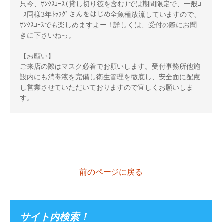
只今、ｻﾝｸｽｺｰｽ(貸し切り筏を含む)では期間限定で、一般ｺ
ｰｽ同様3年ﾄﾗﾌｸﾞさんをはじめ全魚種放流していますので、
ｻﾝｸｽｺｰｽでも楽しめますよー！詳しくは、受付の際にお聞
きに下さいねっ。 

【お願い】 

ご来店の際はマスク必着でお願いします。受付事務所他施
設内にも消毒液を完備し衛生管理を徹底し、安全面に配慮
し営業させていただいておりますので宜しくお願いしま
す。
前のページに戻る
サイト内検索！