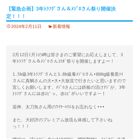
【緊急企画】3年ﾄﾗﾌｸﾞさん＆ﾒｼﾞﾛさん祭り開催決
定！！！
2024年2月11日
新着情報
2月12日(月)の岬は皆さまのご要望にお応えしまして、3
年ﾄﾗﾌｸﾞさん＆ﾒｼﾞﾛさんｺﾗﾎﾞ祭りを開催しますよー！ 

1.5k級3年ﾄﾗﾌｸﾞさんと3.8k級養ﾒｼﾞﾛさん•800g級養黒ｿｲ
さんに真鯛さんの大•大•大放流で行きたいと思いますので
宜しくお願いします。ﾒｼﾞﾛさんには鉄板の活けｱｼﾞが、3年
ﾄﾗﾌｸﾞさんには赤ｴﾋﾞっ、赤ｴﾋﾞがいいですよー！

追伸、太刀魚さん用のﾜｲﾔｰﾊﾘｽをお忘れなく••• 

また、大好評のプレミアム放流も体感して下さいね
っ！！！ 
