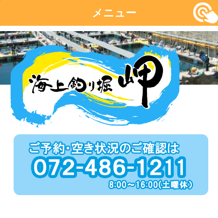
メニュー
コ
ン
テ
ン
ツ
へ
移
動