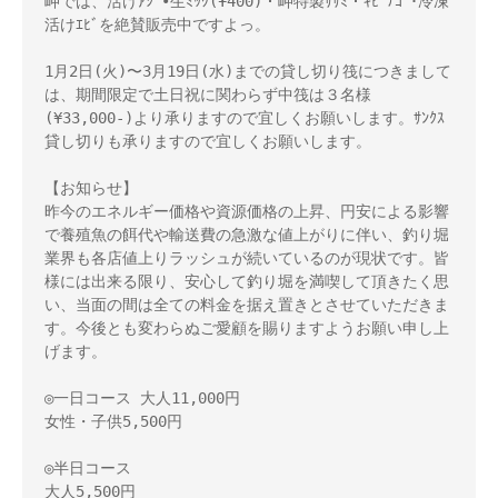
岬では、活けｱｼﾞ•生ﾐｯｸ(¥400)・岬特製ｻｻﾐ・ｷﾋﾞﾅｺﾞ･冷凍
活けｴﾋﾞを絶賛販売中ですよっ。

1月2日(火)〜3月19日(水)までの貸し切り筏につきまして
は、期間限定で土日祝に関わらず中筏は３名様
(¥33,000-)より承りますので宜しくお願いします。ｻﾝｸｽ
貸し切りも承りますので宜しくお願いします。 

【お知らせ】 

昨今のエネルギー価格や資源価格の上昇、円安による影響
で養殖魚の餌代や輸送費の急激な値上がりに伴い、釣り堀
業界も各店値上りラッシュが続いているのが現状です。皆
様には出来る限り、安心して釣り堀を満喫して頂きたく思
い、当面の間は全ての料金を据え置きとさせていただきま
す。今後とも変わらぬご愛顧を賜りますようお願い申し上
げます。

◎一日コース 大人11,000円 

女性・子供5,500円 

◎半日コース 

大人5,500円 
