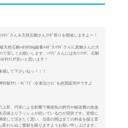
のｼﾏｱｼﾞさん＆天然石鯛さんｺﾗﾎﾞ祭りを開催しますよー！ 

.5k級天然石鯛•約850g級養ﾒﾀﾎﾞ大ｲｻｷﾞさんに真鯛さんの大
で宜しくお願いします。ｼﾏｱｼﾞさんには生ﾐｯｸが、石鯛
はｵｷｱﾐが良いと思います！ 

感して下さいねっ！！！ 

・岬特製ｻｻﾐ・ｷﾋﾞﾅｺﾞ･冷凍活けｴﾋﾞを絶賛販売中ですよ
の上昇、円安による影響で養殖魚の餌代や輸送費の急激
各店値上りラッシュが続いているのが現状です。皆様に
満喫して頂きたく思い、当面の間は全ての料金を据え置
変わらぬご愛顧を賜りますようお願い申し上げます。 
