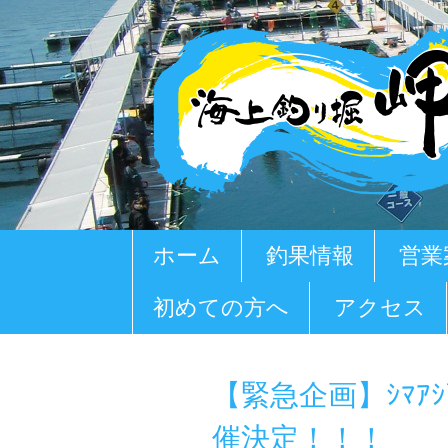
コ
ホーム
釣果情報
営業
ン
テ
初めての方へ
アクセス
ン
ツ
へ
移
【緊急企画】ｼﾏｱ
動
催決定！！！