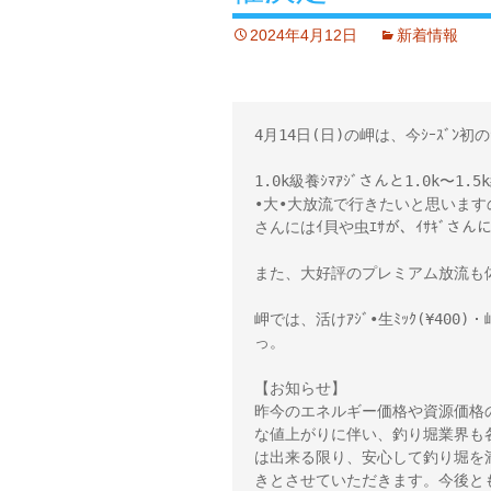
2024年4月12日
新着情報
4月14日(日)の岬は、今ｼｰｽﾞﾝ初
1.0k級養ｼﾏｱｼﾞさんと1.0k〜1
•大•大放流で行きたいと思いますの
さんにはｲ貝や虫ｴｻが、ｲｻｷﾞさんに
また、大好評のプレミアム放流も体
岬では、活けｱｼﾞ•生ﾐｯｸ(¥400)
っ。 

【お知らせ】 

昨今のエネルギー価格や資源価格
な値上がりに伴い、釣り堀業界も
は出来る限り、安心して釣り堀を
きとさせていただきます。今後とも