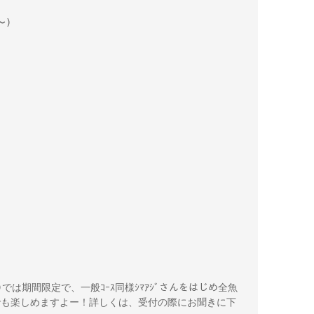
) 



む)では期間限定で、一般ｺｰｽ同様ｼﾏｱｼﾞさんをはじめ全魚
ｰｽでも楽しめますよー！詳しくは、受付の際にお聞きに下