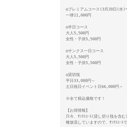
◎プレミアムコース(3月20日(水)〜
一律11,000円 

◎半日コース 

大人5,500円 

女性・子供5,500円 

◎サンクス一日コース 

大人5,500円 

女性・子供5,500円 

◎貸切筏 

平日33,000円～ 

土日祝日イベント日66,000円～　 
※全て税込価格です！ 

【お得情報】 

只今、ｻﾝｸｽｺｰｽ(貸し切り筏を含
種放流していますので、ｻﾝｸｽｺ