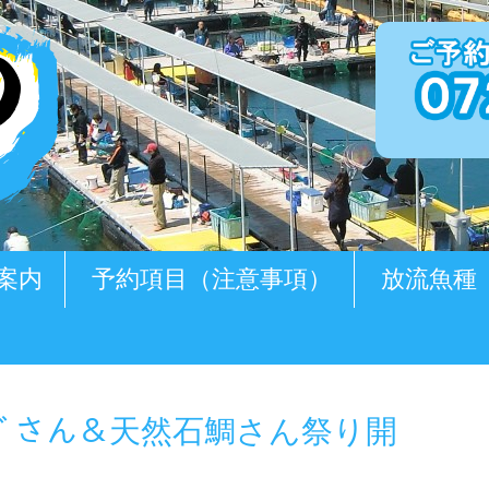
案内
予約項目（注意事項）
放流魚種
ｼﾞさん＆天然石鯛さん祭り開