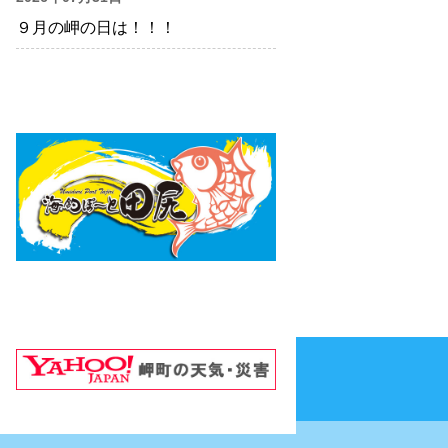
９月の岬の日は！！！