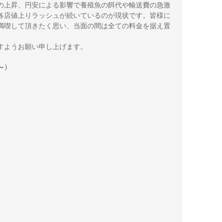
の上昇、円安による影響で養殖魚の餌代や輸送費の急激
各店値上りラッシュが続いているのが現状です。皆様に
満喫して頂きたく思い、当面の間は全ての料金を据え置
すようお願い申し上げます。

)
