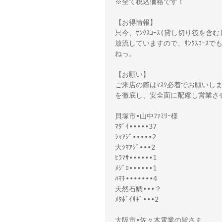
※全て税込価格です！

【お得情報】

只今、ｻﾝｸｽｺｰｽ(貸し切り筏を含
放流していますので、ｻﾝｸｽｺｰ
ねっ。

【お願い】

ご来店の際はﾏｽｸ必着でお願いし
を徹底し、安全面に配慮し営業さ
貝塚市•山中ﾌｧﾐﾘｰ様

ﾏﾀﾞｲ•••••37

ｼﾏｱｼﾞ•••••2

大ｼﾏｱｼﾞ•••2

ﾋﾗﾏｻ••••••1

ﾒｼﾞﾛ••••••1

ﾊﾏﾁ•••••••4

天然石鯛•••？

ﾒﾀﾎﾞｲｻｷﾞ•••2

大阪市•佐々木電業の皆さま
