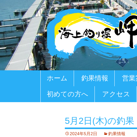
コ
ホーム
釣果情報
営業
ン
テ
初めての方へ
アクセス
ン
ツ
へ
移
5月2日(木)の釣果
動
2024年5月2日
釣果情報