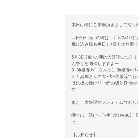
本日は岬にご来場頂きまして有り難
明日3日(金)の岬は、ﾌﾟﾚﾐｱﾑ
飛び込み様も半日ｺｰｽ様も大歓迎で
5月3日(金)の岬は大好評につきま
ん祭りを開催しますよー！ 

3.3k級養ﾒｼﾞﾛさんと1.8k級養ﾊﾏ
んと真鯛さんの大•大•大放流で
は鉄板の活けｱｼﾞ•鰹の切り身•
す！ 

また、大好評のプレミアム放流も体
岬では、活けｱｼﾞ•生ﾐｯｸ(¥400)
っ。

【お知らせ】
