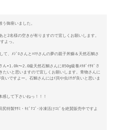
う御座いました。

ｺｰｽにあと2名様の空きが有りますので宜しくお願いします。
すよっ。 

して、ﾒｼﾞﾛさんとﾊﾏﾁさんの夢の親子丼鰤＆天然石鯛さ
ﾁさん•1.0k〜2.0級天然石鯛さんに850g級養ﾒﾀﾎﾞｲｻｷﾞさ
行きたいと思いますので宜しくお願いします。青物さんに
鰯が良いですよー。石鯛さんにはｲ貝や虫ｴｻが良いと思いま
感して下さいねっ！！！

・田尻特製ｻｻﾐ・ｷﾋﾞﾅｺﾞ･冷凍活けｴﾋﾞを絶賛販売中ですよ