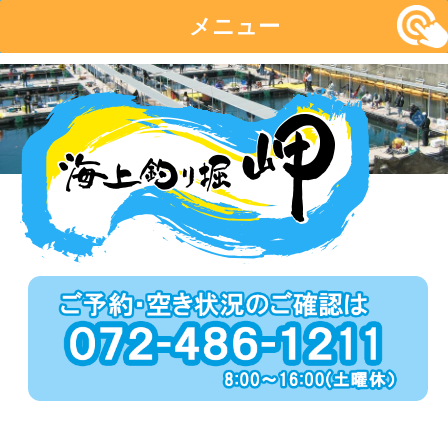
メニュー
コ
ン
テ
ン
ツ
へ
移
動