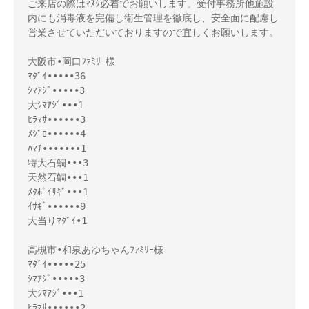
ご来店の際はﾏｽｸ必着でお願いします。受付事務所他施設
内にも消毒液を完備し衛生管理を徹底し、安全面に配慮し
営業させていただいておりますので宜しくお願いします。

大阪市•岡口ﾌｧﾐﾘｰ様 

ﾏﾀﾞｲ•••••36

ｼﾏｱｼﾞ•••••3

大ｼﾏｱｼﾞ•••1

ﾋﾗﾏｻ••••••3

ﾒｼﾞﾛ••••••4

ﾊﾏﾁ•••••••1

特大石鯛•••3

天然石鯛•••1

ﾒﾀﾎﾞｲｻｷﾞ•••1

ｲｻｷﾞ••••••9

大当りﾏﾀﾞｲ•1

高槻市•和泉あゆちゃんﾌｧﾐﾘｰ様 

ﾏﾀﾞｲ•••••25

ｼﾏｱｼﾞ•••••3

大ｼﾏｱｼﾞ•••1

ﾋﾗﾏｻ••••••2
