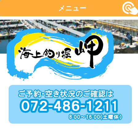
メニュー
コ
ン
テ
ン
ツ
へ
移
動