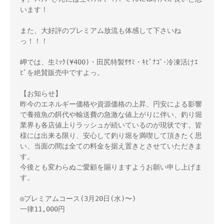
います！

また、大好評のプレミアム放流も体感して下さいね
っ！！！

岬では、生ﾐｯｸ(¥400)・田尻特製ｻｻﾐ・ｷﾋﾞﾅｺﾞ･冷凍活けｴ
ﾋﾞを絶賛販売中ですよっ。

【お知らせ】

昨今のエネルギー価格や資源価格の上昇、円安による影響
で養殖魚の餌代や輸送費の急激な値上がりに伴い、釣り堀
業界も各店値上りラッシュが続いているのが現状です。皆
様には出来る限り、安心して釣り堀を満喫して頂きたく思
い、当面の間は全ての料金を据え置きとさせていただきま
す。

今後とも変わらぬご愛顧を賜りますようお願い申し上げま
す。

◎プレミアムコース(3月20日(水)〜)

一律11,000円
