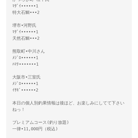
ﾏﾀﾞｲ••••••1

特大石鯛•••2

堺市•河野氏

ﾏﾀﾞｲ••••••1

天然石鯛•••2

熊取町•中川さん

ﾒｼﾞﾛ••••••1

ﾊﾏﾁ•••••••1

大阪市•三室氏

ﾒｼﾞﾛ••••••1

ｲｻｷﾞ••••••2

本日の個人別釣果情報は後ほど、お楽しみにしてて下さい
ねっ！ 

プレミアムコース(釣り放題) 

一律•11,000円（税込) 
