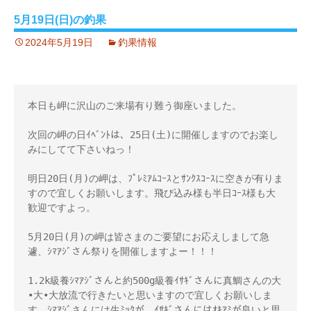
5月19日(日)の釣果
2024年5月19日
釣果情報
本日も岬に沢山のご来場有り難う御座いました。

次回の岬の日ｲﾍﾞﾝﾄは、25日(土)に開催しますのでお楽し
みにしてて下さいねっ！

明日20日(月)の岬は、ﾌﾟﾚﾐｱﾑｺｰｽとｻﾝｸｽｺｰｽに空きが有りま
すので宜しくお願いします。飛び込み様も半日ｺｰｽ様も大
歓迎ですよっ。 

5月20日(月)の岬は皆さまのご要望にお応えしまして急
遽、ｼﾏｱｼﾞさん祭りを開催しますよー！！！ 

1.2k級養ｼﾏｱｼﾞさんと約500g級養ｲｻｷﾞさんに真鯛さんの大
•大•大放流で行きたいと思いますので宜しくお願いしま
す。ｼﾏｱｼﾞさんには生ﾐｯｸが、ｲｻｷﾞさんにはｵｷｱﾐが良いと思