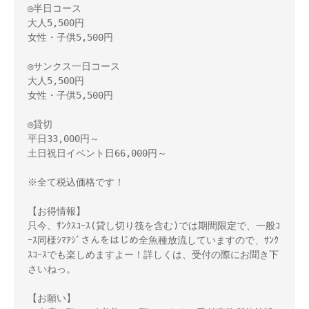
◎半日コース

大人5,500円

女性・子供5,500円

◎サンクス一日コース

大人5,500円

女性・子供5,500円

◎貸切

平日33,000円～

土日祝日イベント日66,000円～

※全て税込価格です！

【お得情報】

只今、ｻﾝｸｽｺｰｽ(貸し切り筏を含む)では期間限定で、一般ｺ
ｰｽ同様ｼﾏｱｼﾞさんをはじめ全魚種放流していますので、ｻﾝｸ
ｽｺｰｽでも楽しめますよー！詳しくは、受付の際にお聞き下
さいねっ。

【お願い】
