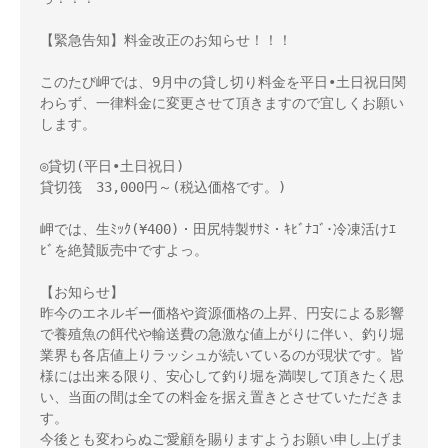
【緊急告知】料金改正のお知らせ！！！

このたび岬では、9月中の貸し切り料金を平日•土日祝日関
わらず、一律料金に変更させて頂きますので宜しくお願い
します。

◎貸切(平日•土日祝日) 

貸切筏　33,000円～(税込価格です。)

岬では、生ﾐｯｸ(¥400)・田尻特製ｻｻﾐ・ｷﾋﾞﾅｺﾞ･冷凍活けｴ
ﾋﾞを絶賛販売中ですよっ。

【お知らせ】

昨今のエネルギー価格や資源価格の上昇、円安による影響
で養殖魚の餌代や輸送費の急激な値上がりに伴い、釣り堀
業界も各店値上りラッシュが続いているのが現状です。皆
様には出来る限り、安心して釣り堀を満喫して頂きたく思
い、当面の間は全ての料金を据え置きとさせていただきま
す。

今後とも変わらぬご愛顧を賜りますようお願い申し上げま