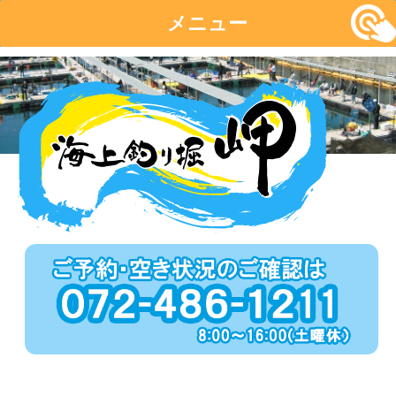
メニュー
コ
ン
テ
ン
ツ
へ
移
動