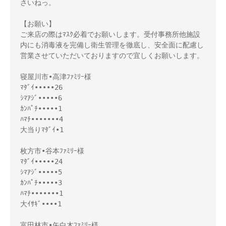
さいねっ。

【お願い】

ご来店の際はﾏｽｸ必着でお願いします。受付事務所他施設
内にも消毒液を完備し衛生管理を徹底し、安全面に配慮し
営業させていただいておりますので宜しくお願いします。

寝屋川市•高津ﾌｧﾐﾘｰ様 

ﾏﾀﾞｲ•••••26

ｼﾏｱｼﾞ•••••6

ｶﾝﾊﾟﾁ•••••1

ﾊﾏﾁ•••••••4

大当りﾏﾀﾞｲ•1

枚方市•谷本ﾌｧﾐﾘｰ様 

ﾏﾀﾞｲ•••••24

ｼﾏｱｼﾞ•••••5

ｶﾝﾊﾟﾁ•••••3

ﾊﾏﾁ•••••••1

大ｲｻｷﾞ••••1

富田林市•矢白木ﾌｧﾐﾘｰ様 
