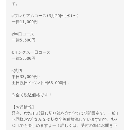
す。

◎プレミアムコース(3月20日(水)〜)

一律11,000円

◎半日コース

一律5,500円

◎サンクス一日コース

一律5,500円

◎貸切

平日33,000円～

土日祝日イベント日66,000円～

※全て税込価格です！

【お得情報】

只今、ｻﾝｸｽｺｰｽ(貸し切り筏を含む)では期間限定で、一般ｺ
ｰｽ同様ｼﾏｱｼﾞさんをはじめ全魚種放流していますので、ｻﾝｸ
ｽｺｰｽでも楽しめますよー！詳しくは、受付の際にお聞き下