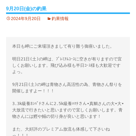
9月20日(金)の釣果
2024年9月20日
釣果情報
本日も岬にご来場頂きまして有り難う御座いました。

明日21日(土)の岬は、ﾌﾟﾚﾐｱﾑｺｰｽに空きが有りますので宜
しくお願いします。飛び込み様も半日ｺｰｽ様も大歓迎です
よっ。 

9月21日(土)の岬は青物さん高活性の為、青物さん祭りを
開催しますよー！！！ 

3.3k級養ｶﾝﾊﾟﾁさんに2.5k級養ﾊﾏﾁさん•真鯛さんの大•大•
大放流で行きたいと思いますので宜しくお願いします。青
物さんには鰹や鰯の切り身が良いと思います！

また、大好評のプレミアム放流も体感して下さいね
っ！！！
