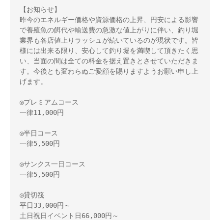
【お知らせ】 

昨今のエネルギー価格や資源価格の上昇、円安による影響
で養殖魚の餌代や輸送費の急激な値上がりに伴い、釣り堀
業界も各店値上りラッシュが続いているのが現状です。皆
様には出来る限り、安心して釣り堀を満喫して頂きたく思
い、当面の間は全ての料金を据え置きとさせていただきま
す。今後とも変わらぬご愛顧を賜りますようお願い申し上
げます。 

◎プレミアムコース 

一律11,000円 

◎半日コース 

一律5,500円 

◎サンクス一日コース 

一律5,500円 

◎貸切筏 

平日33,000円～ 

土日祝日イベント日66,000円～　 
