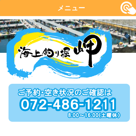
メニュー
コ
ン
テ
ン
ツ
へ
移
動