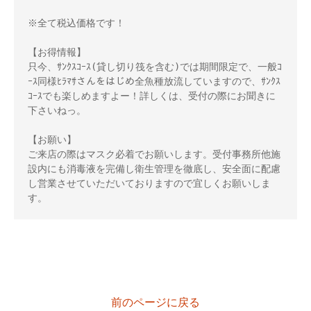
※全て税込価格です！ 

【お得情報】 

只今、ｻﾝｸｽｺｰｽ(貸し切り筏を含む)では期間限定で、一般ｺ
ｰｽ同様ﾋﾗﾏｻさんをはじめ全魚種放流していますので、ｻﾝｸｽ
ｺｰｽでも楽しめますよー！詳しくは、受付の際にお聞きに
下さいねっ。 

【お願い】 

ご来店の際はマスク必着でお願いします。受付事務所他施
設内にも消毒液を完備し衛生管理を徹底し、安全面に配慮
し営業させていただいておりますので宜しくお願いしま
す。
前のページに戻る