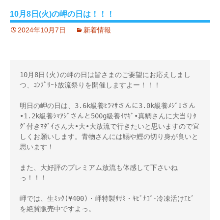
10月8日(火)の岬の日は！！！
2024年10月7日
新着情報
10月8日(火)の岬の日は皆さまのご要望にお応えしまし
つ、ｺﾝﾌﾟﾘｰﾄ放流祭りを開催しますよー！！！ 

明日の岬の日は、3.6k級養ﾋﾗﾏｻさんに3.0k級養ﾒｼﾞﾛさん
•1.2k級養ｼﾏｱｼﾞさんと500g級養ｲｻｷﾞ•真鯛さんに大当りﾀ
ｸﾞ付きﾏﾀﾞｲさん大•大•大放流で行きたいと思いますので宜
しくお願いします。青物さんには鰯や鰹の切り身が良いと
思います！

また、大好評のプレミアム放流も体感して下さいね
っ！！！ 

岬では、生ﾐｯｸ(¥400)・岬特製ｻｻﾐ・ｷﾋﾞﾅｺﾞ･冷凍活けｴﾋﾞ
を絶賛販売中ですよっ。 
