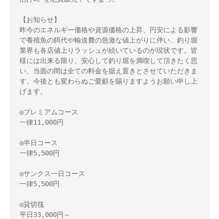
【お知らせ】 

昨今のエネルギー価格や資源価格の上昇、円安による影響
で養殖魚の餌代や輸送費の急激な値上がりに伴い、釣り堀
業界も各店値上りラッシュが続いているのが現状です。皆
様には出来る限り、安心して釣り堀を満喫して頂きたく思
い、当面の間は全ての料金を据え置きとさせていただきま
す。今後とも変わらぬご愛顧を賜りますようお願い申し上
げます。 

◎プレミアムコース 

一律11,000円 

◎半日コース 

一律5,500円 

◎サンクス一日コース 

一律5,500円 

◎貸切筏 

平日33,000円～ 
