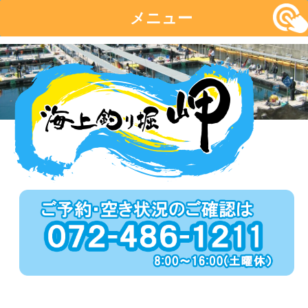
メニュー
コ
ン
テ
ン
ツ
へ
移
動