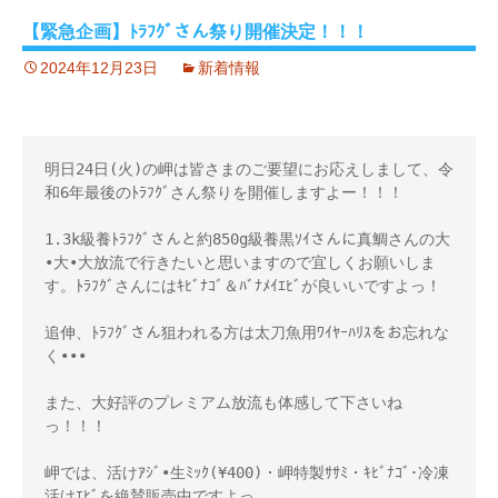
【緊急企画】ﾄﾗﾌｸﾞさん祭り開催決定！！！
2024年12月23日
新着情報
明日24日(火)の岬は皆さまのご要望にお応えしまして、令
和6年最後のﾄﾗﾌｸﾞさん祭りを開催しますよー！！！ 

1.3k級養ﾄﾗﾌｸﾞさんと約850g級養黒ｿｲさんに真鯛さんの大
•大•大放流で行きたいと思いますので宜しくお願いしま
す。ﾄﾗﾌｸﾞさんにはｷﾋﾞﾅｺﾞ＆ﾊﾞﾅﾒｲｴﾋﾞが良いいですよっ！

追伸、ﾄﾗﾌｸﾞさん狙われる方は太刀魚用ﾜｲﾔｰﾊﾘｽをお忘れな
く••• 

また、大好評のプレミアム放流も体感して下さいね
っ！！！ 

岬では、活けｱｼﾞ•生ﾐｯｸ(¥400)・岬特製ｻｻﾐ・ｷﾋﾞﾅｺﾞ･冷凍
活けｴﾋﾞを絶賛販売中ですよっ。 
