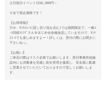
土日祝日イベント日66,000円～ 

※全て税込価格です！ 

【お得情報】 

只今、ｻﾝｸｽｺｰｽ(貸し切り筏を含む)では期間限定で、一般ｺ
ｰｽ同様ﾄﾗﾌｸﾞさんをはじめ全魚種放流していますので、ｻﾝｸ
ｽｺｰｽでも楽しめますよー！詳しくは、受付の際にお聞きに
下さいねっ。 

【お願い】 

ご来店の際はマスク必着でお願いします。受付事務所他施
設内にも消毒液を完備し衛生管理を徹底し、安全面に配慮
し営業させていただいておりますので宜しくお願いしま
す。