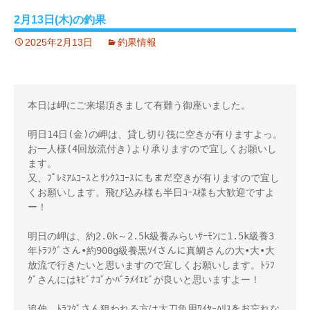
2月13日(木)の釣果
2025年2月13日
釣果情報
本日は岬にご来場頂きまして有難う御座いました。

明日14日(金)の岬は、貸し切り筏に空きが有りますよっ。
お一人様(4回放流付き)より承りますので宜しくお願いし
ます。

又、ﾌﾟﾚﾐｱﾑｺｰｽとｻﾝｸｽｺｰｽにもまだ空きが有りますので宜し
くお願いします。飛び込み様も半日ｺｰｽ様も大歓迎ですよ
ー！

明日の岬は、約2.0k～2.5k級養みらいｻｰﾓﾝに1.5k級養3
年ﾄﾗﾌｸﾞさん•約900g級養黒ｿｲさんに真鯛さんの大•大•大
放流で行きたいと思いますので宜しくお願いします。ﾄﾗﾌ
ｸﾞさんにはｷﾋﾞﾅｺﾞかﾊﾞﾗﾒｲｴﾋﾞが良いと思いますよー！

追伸、ﾄﾗﾌｸﾞさん狙われる方は太刀魚用ﾜｲﾔｰﾊﾘｽをお忘れな