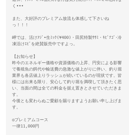
く•••

また、大好評のプレミアム放流も体感して下さいね
っ！！！

岬では、活けｱｼﾞ•生ﾐｯｸ(¥400)・田尻特製ｻｻﾐ・ｷﾋﾞﾅｺﾞ･冷
凍活けｴﾋﾞを絶賛販売中ですよっ。

【お知らせ】

昨今のエネルギー価格や資源価格の上昇、円安による影響
で養殖魚の餌代や輸送費の急激な値上がりに伴い、釣り堀
業界も各店値上りラッシュが続いているのが現状です。皆
様には出来る限り、安心して釣り堀を満喫して頂きたく思
い、当面の間は全ての料金を据え置きとさせていただきま
す。

今後とも変わらぬご愛顧を賜りますようお願い申し上げま
す。

◎プレミアムコース

一律11,000円
