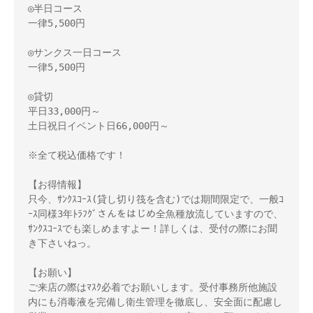
◎半日コース

一律5,500円

◎サンクス一日コース

一律5,500円

◎貸切

平日33,000円～

土日祝日イベント日66,000円～

※全て税込価格です！

【お得情報】

只今、ｻﾝｸｽｺｰｽ(貸し切り筏を含む)では期間限定で、一般ｺ
ｰｽ同様3年ﾄﾗﾌｸﾞさんをはじめ全魚種放流していますので、
ｻﾝｸｽｺｰｽでも楽しめますよー！詳しくは、受付の際にお聞
き下さいねっ。

【お願い】

ご来店の際はﾏｽｸ必着でお願いします。受付事務所他施設
内にも消毒液を完備し衛生管理を徹底し、安全面に配慮し