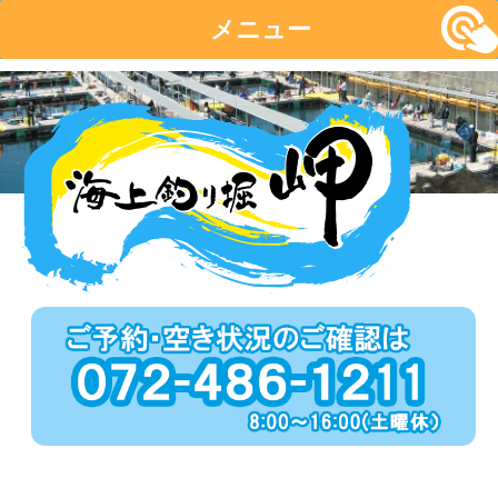
メニュー
コ
ン
テ
ン
ツ
へ
移
動