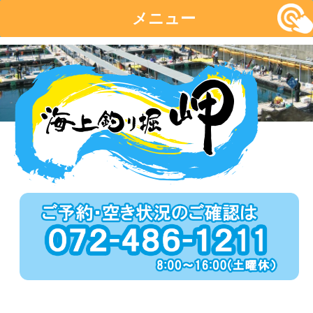
メニュー
コ
ン
テ
ン
ツ
へ
移
動