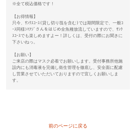
※全て税込価格です！ 

【お得情報】 

只今、ｻﾝｸｽｺｰｽ(貸し切り筏を含む)では期間限定で、一般ｺ
ｰｽ同様ｼﾏｱｼﾞさんをはじめ全魚種放流していますので、ｻﾝｸ
ｽｺｰｽでも楽しめますよー！詳しくは、受付の際にお聞きに
下さいねっ。 

【お願い】 

ご来店の際はマスク必着でお願いします。受付事務所他施
設内にも消毒液を完備し衛生管理を徹底し、安全面に配慮
し営業させていただいておりますので宜しくお願いしま
前のページに戻る