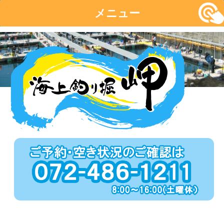
メニュー
コ
ン
テ
ン
ツ
へ
移
動