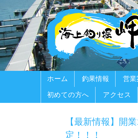
コ
ホーム
釣果情報
営業
ン
テ
初めての方へ
アクセス
ン
ツ
へ
移
【最新情報】開業1
動
定！！！