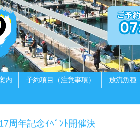
案内
予約項目（注意事項）
放流魚種
7周年記念ｲﾍﾞﾝﾄ開催決