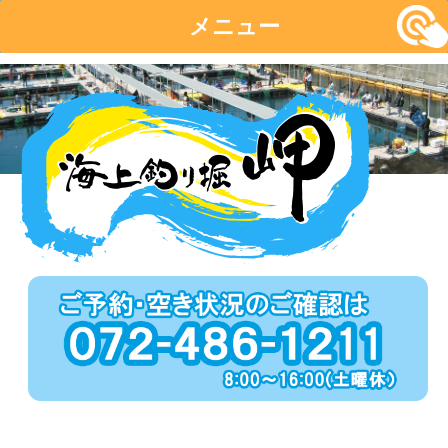
メニュー
コ
ン
テ
ン
ツ
へ
移
動