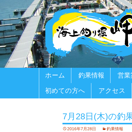
コ
ホーム
釣果情報
営業
ン
テ
初めての方へ
アクセス
ン
ツ
へ
移
7月28日(木)の釣
動
2016年7月28日
釣果情報