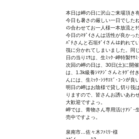
本日は岬の日に沢山ご来場頂き
今日も暑さの厳しい一日でしたねぇ
の合わせてお一人様一本放流とﾀｸ
今日のﾏﾀﾞｲさんは活性が良かった
ﾊﾟﾁさんと石垣ﾀﾞｲさんは釣
筏に分かれてしまいました。同じｶ
日の当りｴｻは、生ﾐｯｸ･岬特製ｻｻﾐ･
次回の岬の日は、30日(土)に開
は、1.3k級養ｼﾏｱｼﾞさんとﾀｸ
んには、生ﾐｯｸ･ｼﾗｻｴﾋﾞ･ｺｰﾝ
明日の岬はお陰様で貸し切り筏は満
りますので、皆さんお誘いあわせ
大歓迎ですよっ。
岬では、青物さん専用活けｱｼﾞ･生ﾐｯｸ
売中ですよっ。
泉南市…佐々木ﾌｧﾐﾘｰ様