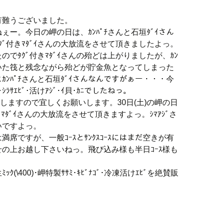
有難うございました。
ー。今日の岬の日は、ｶﾝﾊﾟﾁさんと石垣ﾀﾞｲさん
ﾞ付きﾏﾀﾞｲさんの大放流をさせて頂きましたよっ。
のでﾀｸﾞ付きﾏﾀﾞｲさんの殆どは上がりましたが、ｶﾝ
れていた筏と残念ながら殆どが貯金魚となってしまった
ﾝﾊﾟﾁさんと石垣ﾀﾞｲさんなんですがぁー・・・今
ｼﾗｻｴﾋﾞ･活けｱｼﾞ･ｲ貝･ｶﾆでしたねっ。
催しますので宜しくお願いします。30日(土)の岬の日
ﾞ付きﾏﾀﾞｲさんの大放流をさせて頂きますよっ。ｼﾏｱｼﾞさ
が良いですよっ。
席ですが、一般ｺｰｽとｻﾝｸｽｺｰｽにはまだ空きが有
の上お越し下さいねっ。飛び込み様も半日ｺｰｽ様も
(\400)･岬特製ｻｻﾐ･ｷﾋﾞﾅｺﾞ･冷凍活けｴﾋﾞを絶賛販