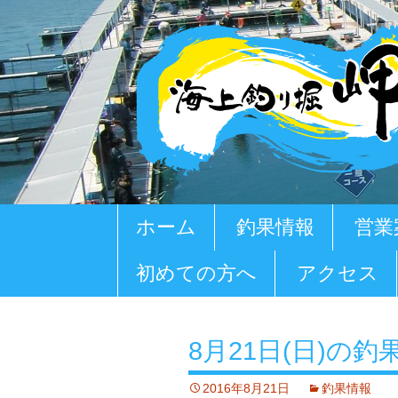
コ
ホーム
釣果情報
営業
ン
テ
初めての方へ
アクセス
ン
ツ
へ
移
8月21日(日)の釣
動
2016年8月21日
釣果情報