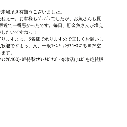
ご来場頂き有難うございました。
ねぇー。お客様もﾊﾞﾃﾊﾞﾃでしたが、お魚さんも夏
こ最近で一番悪かったです。毎日、貯金魚さんが増え
待したいですねっ！
有りますよっ。3名様で承りますので宜しくお願いし
大歓迎ですよっ。又、一般ｺｰｽとｻﾝｸｽｺｰｽにもまだ空
します。
(\400)･岬特製ｻｻﾐ･ｷﾋﾞﾅｺﾞ･冷凍活けｴﾋﾞを絶賛販