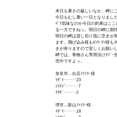
本日も暑さの厳しいなか、岬に
今日もむし暑い一日となりました
ﾊﾞﾃ気味なのか今日の釣果はこ
る一方ですねっ。明日の岬に期
明日の岬は貸し切り筏に空きが
ます。飛び込み様もｵﾝﾘｰﾜﾝ様も
きが有りますので宜しくお願い
岬では、青物さん専用活けｱｼﾞ･生ﾐｯｸ
売中ですよっ。
奈良市…出店ﾌｧﾐﾘｰ様
ﾏﾀﾞｲ‥‥‥23
ｼﾏｱｼﾞ‥‥‥7
ｲｻｷﾞ‥‥‥2
堺市…影山ﾌｧﾐﾘｰ様
ﾏﾀﾞｲ‥‥‥18