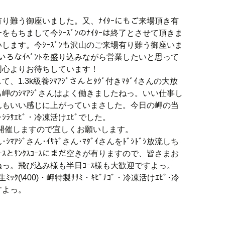
り難う御座いました。又、ﾅｲﾀｰにもご来場頂き有
をもちまして今ｼｰｽﾞﾝのﾅｲﾀｰは終了とさせて頂きま
します。今ｼｰｽﾞﾝも沢山のご来場有り難う御座いま
いろいろなｲﾍﾞﾝﾄを盛り込みながら営業したいと思って
一同心よりお待ちしています！
.3k級養ｼﾏｱｼﾞさんとﾀｸﾞ付きﾏﾀﾞｲさんの大放
岬のｼﾏｱｼﾞさんはよく働きましたねっ。いい仕事し
さんもいい感じに上がっていまさした。今日の岬の当
･ｼﾗｻｴﾋﾞ・冷凍活けｴﾋﾞでした。
に開催しますので宜しくお願いします。
ｼﾏｱｼﾞさん･ｲｻｷﾞさん･ﾏﾀﾞｲさんをﾄﾞｼﾄﾞｼ放流しち
ｽとｻﾝｸｽｺｰｽにまだ空きが有りますので、皆さまお
っ。飛び込み様も半日ｺｰｽ様も大歓迎ですよっ。
ｸ(\400)・岬特製ｻｻﾐ・ｷﾋﾞﾅｺﾞ・冷凍活けｴﾋﾞ･冷
すよっ。