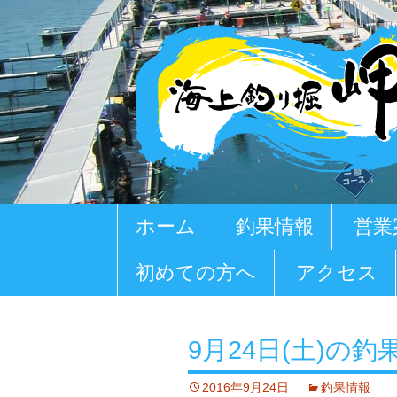
コ
ホーム
釣果情報
営業
ン
テ
初めての方へ
アクセス
ン
ツ
へ
移
9月24日(土)の釣
動
2016年9月24日
釣果情報