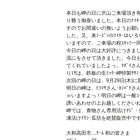
本日も岬の日に沢山ご来場頂き有
り難う御座いました。本日のﾅｲﾀｰ
すのでお間違いの無いようお願い
した。又、来ｼｰｽﾞﾝのﾅｲﾀｰは
いますので、ご来場の程ｽﾀｯﾌ
今日の岬の日は大好評につきまして、1
流にをさせて頂きました。今日も
てくれていましたよっ。ﾏﾀﾞｲ
りｴｻは、鉄板の生ﾐｯｸ･岬特製ｻｻﾐ
次回の岬の日は、9月29日(木)
明日の岬は、ﾋﾗﾏｻさん･ｶﾝﾊﾟﾁさん･
ゃいますよっ！明日の岬は一般ｺｰ
誘いあわせの上お越しくださいね
岬では、青物さん専用活けｱｼﾞ・生ﾐｯ
凍活けｲﾜｼ･瓜坊を絶賛販売中で
大和高田市…ﾁｰﾑ 和の皆さま