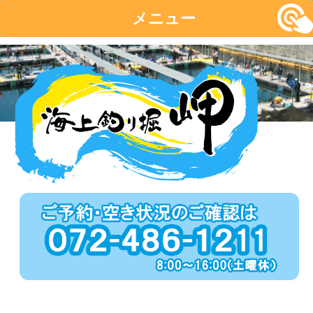
メニュー
コ
ン
テ
ン
ツ
へ
移
動