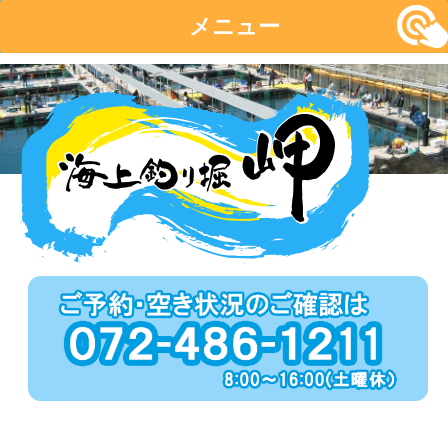
メニュー
コ
ン
テ
ン
ツ
へ
移
動