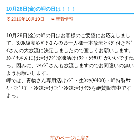
10月28日(金)の岬の日は！！！
2016年10月19日
新着情報
10月28日(金)の岬の日はお客様のご要望にお応えしまし
て、3.0k級養ｶﾝﾊﾟﾁさんのお一人様一本放流とﾀｸﾞ付きﾏﾀﾞ
ｲさんの大放流に決定しましたので宜しくお願いします。
ｶﾝﾊﾟﾁさんには活けｱｼﾞ冷凍活けｲﾜｼ・ｼﾗｻｴﾋﾞがいいですね
っ。因みに、ｼﾏｱｼﾞさんも放流しますのでお間違いの無い
ようお願いします。
岬では、青物さん専用活けｱｼﾞ・生ﾐｯｸ(¥400)・岬特製ｻｻ
ﾐ・ｷﾋﾞﾅｺﾞ・冷凍活けｴﾋﾞ･冷凍活けｲﾜｼを絶賛販売中です
よっ。
前のページに戻る