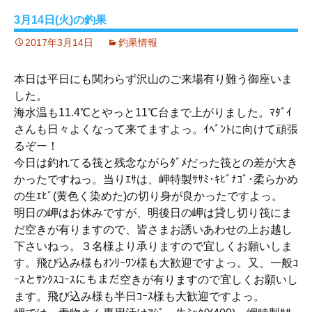
3月14日(火)の釣果
2017年3月14日
釣果情報
本日は平日にも関わらず沢山のご来場有り難う御座いま
した。
海水温も11.4℃とやっと11℃台まで上がりました。ﾏﾀﾞｲ
さんも日々よくなって来てますよっ。ｲﾍﾞﾝﾄに向けて頑張
るぞー！
今日は釣れてる筏と残念ながらﾀﾞﾒだった筏との差が大き
かったですねっ。当りｴｻは、岬特製ｻｻﾐ･ｷﾋﾞﾅｺﾞ･柔らかめ
の生ｴﾋﾞ(黄色く染めた)の切り身が良かったですよっ。
明日の岬はお休みですが、明後日の岬は貸し切り筏にま
だ空きが有りますので、皆さまお誘いあわせの上お越し
下さいねっ。３名様より承りますので宜しくお願いしま
す。飛び込み様もｵﾝﾘｰﾜﾝ様も大歓迎ですよっ。又、一般ｺ
ｰｽとｻﾝｸｽｺｰｽにもまだ空きが有りますので宜しくお願いし
ます。飛び込み様も半日ｺｰｽ様も大歓迎ですよっ。