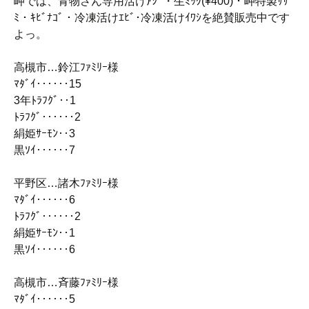
岬では、青物さん専用活けｱｼﾞ・生ﾐｯｸ(¥400)・岬特製ｻｻ
ﾐ・ｷﾋﾞﾅｺﾞ・冷凍活けｴﾋﾞ･冷凍活けｲﾜｼを絶賛販売中です
よっ。
高槻市…鈴江ﾌｧﾐﾘｰ様
ﾏﾀﾞｲ‥‥‥15
3年ﾄﾗﾌｸﾞ‥1
ﾄﾗﾌｸﾞ‥‥‥2
絹姫ｻｰﾓﾝ‥3
黒ｿｲ‥‥‥7
平野区…諸木ﾌｧﾐﾘｰ様
ﾏﾀﾞｲ‥‥‥6
ﾄﾗﾌｸﾞ‥‥‥2
絹姫ｻｰﾓﾝ‥1
黒ｿｲ‥‥‥6
高槻市…斉藤ﾌｧﾐﾘｰ様
ﾏﾀﾞｲ‥‥‥5