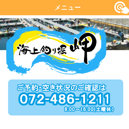
メニュー
コ
ン
テ
ン
ツ
へ
移
動