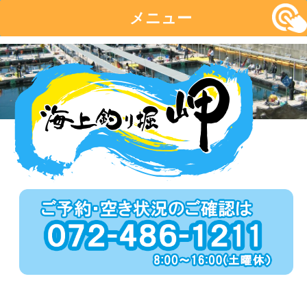
メニュー
コ
ン
テ
ン
ツ
へ
移
動