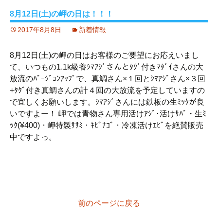
8月12日(土)の岬の日は！！！
2017年8月8日
新着情報
8月12日(土)の岬の日はお客様のご要望にお応えいまし
て、いつもの1.1k級養ｼﾏｱｼﾞさんとﾀｸﾞ付きﾏﾀﾞｲさんの大
放流のﾊﾞｰｼﾞｮﾝｱｯﾌﾟで、真鯛さん×１回とｼﾏｱｼﾞさん×３回
+ﾀｸﾞ付き真鯛さんの計４回の大放流を予定していますの
で宜しくお願いします。ｼﾏｱｼﾞさんには鉄板の生ﾐｯｸが良
いですよー！ 岬では青物さん専用活けｱｼﾞ･活けｻﾊﾞ・生ﾐ
ｯｸ(¥400)・岬特製ｻｻﾐ・ｷﾋﾞﾅｺﾞ・冷凍活けｴﾋﾞを絶賛販売
中ですよっ。
前のページに戻る