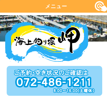
メニュー
コ
ン
テ
ン
ツ
へ
移
動