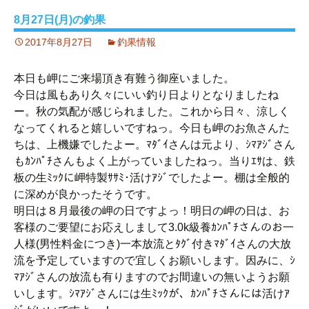
8月27日(月)の釣果
2017年8月27日
釣果情報
本日も岬にご来場頂き有難う御座いました。
今日は風もあり久々にいい釣り日よりとなりましたね
ー。秋の気配が感じられました。これから日々、涼しく
なってくれると嬉しいですねっ。今日も岬のお魚さんた
ちは、上機嫌でしたよー。ﾏﾀﾞｲさんは元より、ｼﾏｱｼﾞさん
もｶﾝﾊﾟﾁさんもよく上がっていましたねっ。当りｴｻは、鉄
板の生ﾐｯｸに岬特製ｻｻﾐ･活けｱｼﾞでしたよー。棚は全般的
に深めが良かったそうです。
明日は８月最後の岬の日ですよっ！明日の岬の日は、お
客様のご要望にお応えしまして3.0k級養ｶﾝﾊﾟﾁさんのお一
人様(男性料金につき)一本放流とﾀｸﾞ付きﾏﾀﾞｲさんの大放
流を予定していますので宜しくお願いします。因みに、ｼ
ﾏｱｼﾞさんの放流も有りますのでお間違いの無いようお願
いします。ｼﾏｱｼﾞさんには生ﾐｯｸが、ｶﾝﾊﾟﾁさんには活けｱ