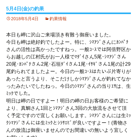
5月4日(金)の釣果
2018年5月4日
釣果情報
本日も岬に沢山ご来場頂き有難う御座いました。
今日も岬は絶好釣でしたよー。特に、ｼﾏｱｼﾞさんにｶﾝﾊﾟﾁ
さんの活性は高かったですねっ。一般ｺｰｽでは阿倍野区か
らお越しの江村氏がお一人様でﾏﾀﾞｲさん5尾･ｼﾏｱｼﾞさん
20尾･ｶﾝﾊﾟﾁさん2尾･石垣ﾀﾞｲさん1尾･ｲｻｷﾞさん1尾の計29
尾釣られてましたよー。今日の一般ｺｰｽはたいぶ片寄りが
あったと言うより、そこだけしかｼﾏｱｼﾞさんが釣れてなか
ったみたいでしたねっ。今日のｼﾏｱｼﾞさんの当りｴｻは、生
ﾐｯｸでした。
明日は岬の日ですよー！明日の岬の日お客様のご希望に
より、真鯛さん1回とｼﾏｱｼﾞさん3回の大放流をさせて頂
く予定ですので宜しくお願いします。ｼﾏｱｼﾞさんには生ﾐｯ
ｸｼﾏｱｼﾞさんには生ﾐｯｸとｼﾗｻｴﾋﾞが良いですよー！(青物さ
んの放流は御座いませんのでお間違いの無いよう宜しく