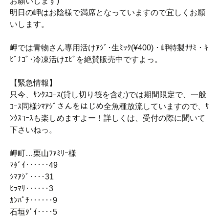
お願いします)
明日の岬はお陰様で満席となっていますので宜しくお願
いします。
岬では青物さん専用活けｱｼﾞ･生ﾐｯｸ(¥400)・岬特製ｻｻﾐ・ｷ
ﾋﾞﾅｺﾞ･冷凍活けｴﾋﾞを絶賛販売中ですよっ。
【緊急情報】
只今、ｻﾝｸｽｺｰｽ(貸し切り筏を含む)では期間限定で、一般
ｺｰｽ同様ｼﾏｱｼﾞさんをはじめ全魚種放流していますので、ｻ
ﾝｸｽｺｰｽも楽しめますよー！詳しくは、受付の際に聞いて
下さいねっ。
岬町…栗山ﾌｧﾐﾘｰ様
ﾏﾀﾞｲ‥‥‥49
ｼﾏｱｼﾞ‥‥31
ﾋﾗﾏｻ‥‥‥3
ｶﾝﾊﾟﾁ‥‥‥9
石垣ﾀﾞｲ‥‥5