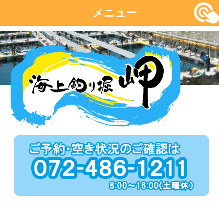
メニュー
コ
ン
テ
ン
ツ
へ
移
動