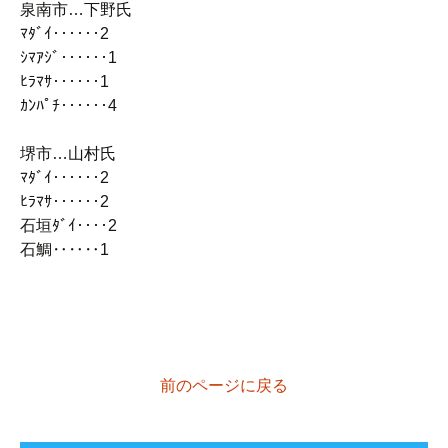
泉南市…下野氏
ﾏﾀﾞｲ‥‥‥2
ｼﾏｱｼﾞ‥‥‥1
ﾋﾗﾏｻ‥‥‥1
ｶﾝﾊﾟﾁ‥‥‥4
堺市…山村氏
ﾏﾀﾞｲ‥‥‥2
ﾋﾗﾏｻ‥‥‥2
石垣ﾀﾞｲ‥‥2
石鯛‥‥‥1
前のページに戻る