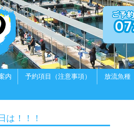
案内
予約項目（注意事項）
放流魚種
の日は！！！