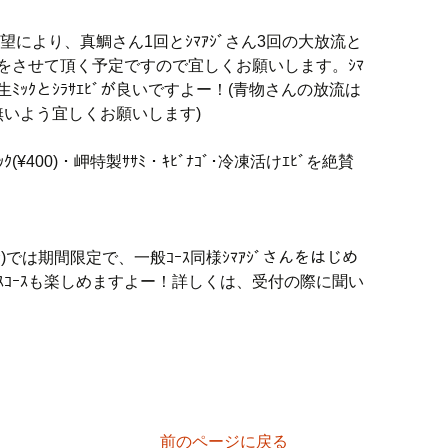
希望により、真鯛さん1回とｼﾏｱｼﾞさん3回の大放流と
放流をさせて頂く予定ですので宜しくお願いします。ｼﾏ
には生ﾐｯｸとｼﾗｻｴﾋﾞが良いですよー！(青物さんの放流は
いよう宜しくお願いします)
¥400)・岬特製ｻｻﾐ・ｷﾋﾞﾅｺﾞ･冷凍活けｴﾋﾞを絶賛
む)では期間限定で、一般ｺｰｽ同様ｼﾏｱｼﾞさんをはじめ
ｽｺｰｽも楽しめますよー！詳しくは、受付の際に聞い
前のページに戻る