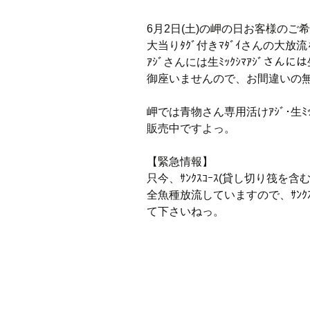
6月2日(土)の岬の日お客様のご
大当りﾀｸﾞ付きﾏﾀﾞｲさんの大
ｱｼﾞさんには生ﾐｯｸｼﾏｱｼﾞさん
御座いませんので、お間違いの無
岬では青物さん専用活けｱｼﾞ･生ﾐｯｸ(
販売中ですよっ。
【緊急情報】
只今、ｻﾝｸｽｺｰｽ(貸し切り筏を含
全魚種放流していますので、ｻﾝｸ
て下さいねっ。