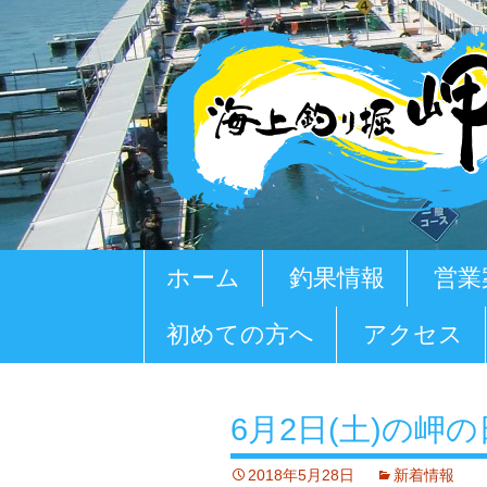
コ
ホーム
釣果情報
営業
ン
テ
初めての方へ
アクセス
ン
ツ
へ
移
6月2日(土)の岬
動
2018年5月28日
新着情報