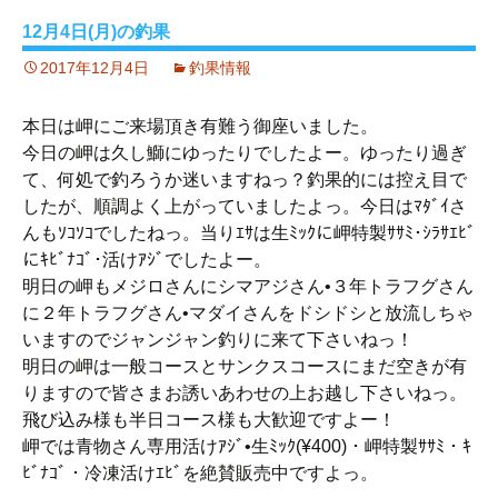
12月4日(月)の釣果
2017年12月4日
釣果情報
本日は岬にご来場頂き有難う御座いました。
今日の岬は久し鰤にゆったりでしたよー。ゆったり過ぎ
て、何処で釣ろうか迷いますねっ？釣果的には控え目で
したが、順調よく上がっていましたよっ。今日はﾏﾀﾞｲさ
んもｿｺｿｺでしたねっ。当りｴｻは生ﾐｯｸに岬特製ｻｻﾐ･ｼﾗｻｴﾋﾞ
にｷﾋﾞﾅｺﾞ･活けｱｼﾞでしたよー。
明日の岬もメジロさんにシマアジさん•３年トラフグさん
に２年トラフグさん•マダイさんをドシドシと放流しちゃ
いますのでジャンジャン釣りに来て下さいねっ！
明日の岬は一般コースとサンクスコースにまだ空きが有
りますので皆さまお誘いあわせの上お越し下さいねっ。
飛び込み様も半日コース様も大歓迎ですよー！
岬では青物さん専用活けｱｼﾞ•生ﾐｯｸ(¥400)・岬特製ｻｻﾐ・ｷ
ﾋﾞﾅｺﾞ・冷凍活けｴﾋﾞを絶賛販売中ですよっ。