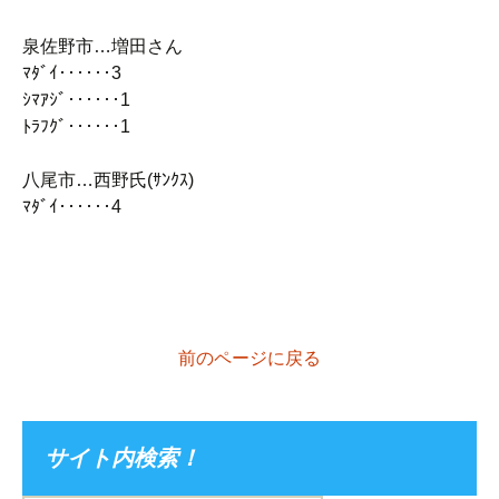
泉佐野市…増田さん
ﾏﾀﾞｲ‥‥‥3
ｼﾏｱｼﾞ‥‥‥1
ﾄﾗﾌｸﾞ‥‥‥1
八尾市…西野氏(ｻﾝｸｽ)
ﾏﾀﾞｲ‥‥‥4
前のページに戻る
サイト内検索！