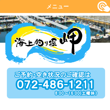
メニュー
コ
ン
テ
ン
ツ
へ
移
動