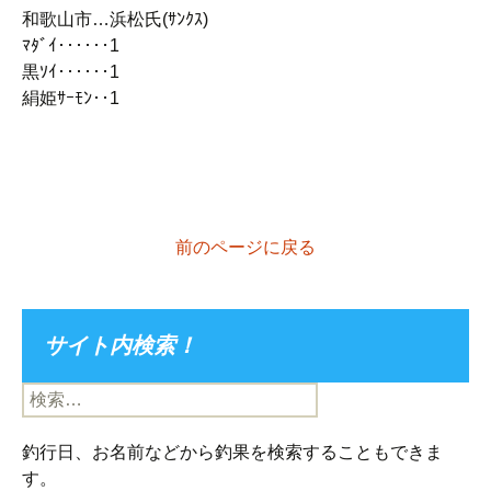
和歌山市…浜松氏(ｻﾝｸｽ)
ﾏﾀﾞｲ‥‥‥1
黒ｿｲ‥‥‥1
絹姫ｻｰﾓﾝ‥1
前のページに戻る
サイト内検索！
検
索:
釣行日、お名前などから釣果を検索することもできま
す。