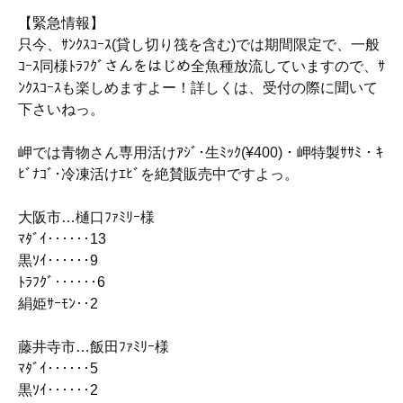
【緊急情報】
只今、ｻﾝｸｽｺｰｽ(貸し切り筏を含む)では期間限定で、一般
ｺｰｽ同様ﾄﾗﾌｸﾞさんをはじめ全魚種放流していますので、ｻ
ﾝｸｽｺｰｽも楽しめますよー！詳しくは、受付の際に聞いて
下さいねっ。
岬では青物さん専用活けｱｼﾞ･生ﾐｯｸ(¥400)・岬特製ｻｻﾐ・ｷ
ﾋﾞﾅｺﾞ･冷凍活けｴﾋﾞを絶賛販売中ですよっ。
大阪市…樋口ﾌｧﾐﾘｰ様
ﾏﾀﾞｲ‥‥‥13
黒ｿｲ‥‥‥9
ﾄﾗﾌｸﾞ‥‥‥6
絹姫ｻｰﾓﾝ‥2
藤井寺市…飯田ﾌｧﾐﾘｰ様
ﾏﾀﾞｲ‥‥‥5
黒ｿｲ‥‥‥2