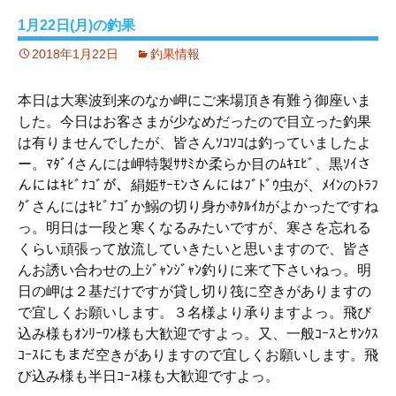
1月22日(月)の釣果
2018年1月22日
釣果情報
本日は大寒波到来のなか岬にご来場頂き有難う御座いま
した。今日はお客さまが少なめだったので目立った釣果
は有りませんでしたが、皆さんｿｺｿｺは釣っていましたよ
ー。ﾏﾀﾞｲさんには岬特製ｻｻﾐか柔らか目のﾑｷｴﾋﾞ、黒ｿｲさ
んにはｷﾋﾞﾅｺﾞが、絹姫ｻｰﾓﾝさんにはﾌﾞﾄﾞｳ虫が、ﾒｲﾝのﾄﾗﾌ
ｸﾞさんにはｷﾋﾞﾅｺﾞか鰯の切り身かﾎﾀﾙｲｶがよかったですね
っ。明日は一段と寒くなるみたいですが、寒さを忘れる
くらい頑張って放流していきたいと思いますので、皆さ
んお誘い合わせの上ｼﾞｬﾝｼﾞｬﾝ釣りに来て下さいねっ。明
日の岬は２基だけですが貸し切り筏に空きがありますの
で宜しくお願いします。３名様より承りますよっ。飛び
込み様もｵﾝﾘｰﾜﾝ様も大歓迎ですよっ。又、一般ｺｰｽとｻﾝｸｽ
ｺｰｽにもまだ空きがありますので宜しくお願いします。飛
び込み様も半日ｺｰｽ様も大歓迎ですよっ。