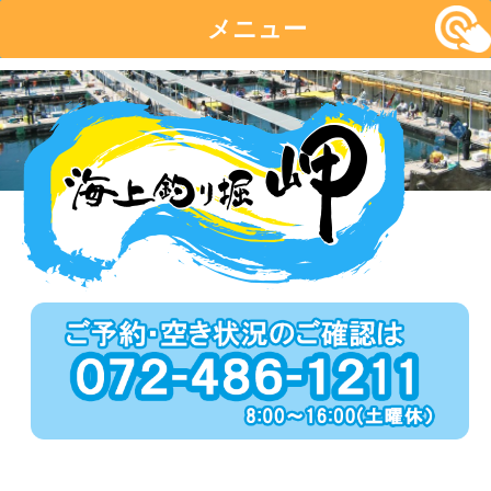
メニュー
コ
ン
テ
ン
ツ
へ
移
動